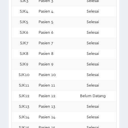
SJK3
Pasien 3
Selesai
SJK4
Pasien 4
Selesai
SJK5
Pasien 5
Selesai
SJK6
Pasien 6
Selesai
SJK7
Pasien 7
Selesai
SJK8
Pasien 8
Selesai
SJK9
Pasien 9
Selesai
SJK10
Pasien 10
Selesai
SJK11
Pasien 11
Selesai
SJK12
Pasien 12
Belum Datang
SJK13
Pasien 13
Selesai
SJK14
Pasien 14
Selesai
SJK15
Pasien 15
Selesai