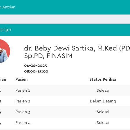
o Antrian
trian
dr. Beby Dewi Sartika, M.Ked (PD
Sp.PD, FINASIM
04-12-2025
08:00-13:00
rian
Pasien
Status Periksa
1
Pasien 1
Selesai
2
Pasien 2
Belum Datang
3
Pasien 3
Selesai
4
Pasien 4
Selesai