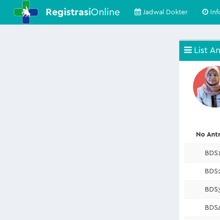
Registrasi
Online
Jadwal Dokter
Inf
List An
No Ant
BDS
BDS
BDS
BDS