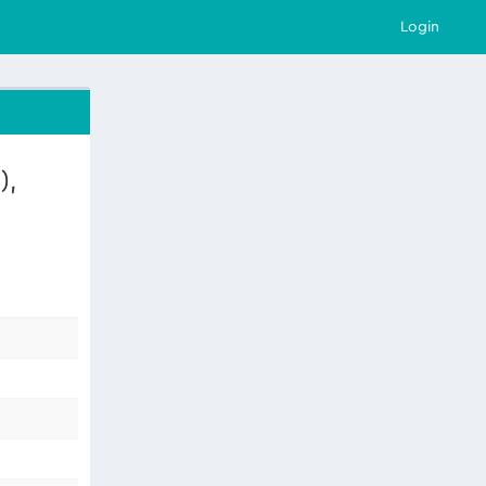
Login
),