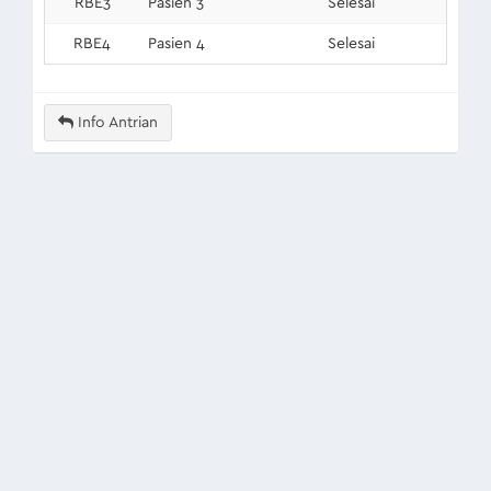
RBE3
Pasien 3
Selesai
RBE4
Pasien 4
Selesai
Info Antrian