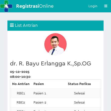
Registrasi
Online
Login
List Antrian
dr. R. Bayu Erlangga K.,Sp.OG
05-12-2025
08:00-10:30
No Antrian
Pasien
Status Periksa
RBE1
Pasien 1
Selesai
RBE2
Pasien 2
Selesai