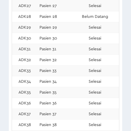
ADK27
Pasien 27
Selesai
ADK28
Pasien 28
Belum Datang
ADK29
Pasien 29
Selesai
ADK30
Pasien 30
Selesai
ADK31
Pasien 31
Selesai
ADK32
Pasien 32
Selesai
ADK33
Pasien 33
Selesai
ADK34
Pasien 34
Selesai
ADK35
Pasien 35
Selesai
ADK36
Pasien 36
Selesai
ADK37
Pasien 37
Selesai
ADK38
Pasien 38
Selesai